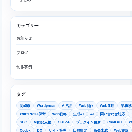
カテゴリー
お知らせ
ブログ
制作事例
タグ
岡崎市
Wordpress
AI活用
Web制作
Web運用
業務効
WordPress保守
Web戦略
生成AI
AI
問い合わせ対応
SEO
AI開発支援
Claude
プラグイン更新
ChatGPT
W
Codex
DX
サイト管理
店舗集客
画像生成
Web導線