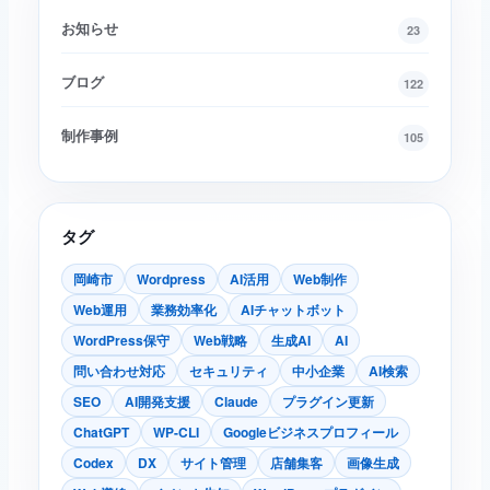
お知らせ
23
ブログ
122
制作事例
105
タグ
岡崎市
Wordpress
AI活用
Web制作
Web運用
業務効率化
AIチャットボット
WordPress保守
Web戦略
生成AI
AI
レイヤーワークス AIチャット
問い合わせ対応
セキュリティ
中小企業
AI検索
AI
Web制作・AI活用のご相談整理に
SEO
AI開発支援
Claude
プラグイン更新
ChatGPT
WP-CLI
Googleビジネスプロフィール
こんにちは。Web制作、AI活用、WordPress運用に
Codex
DX
サイト管理
店舗集客
画像生成
ついて、相談内容の整理をお手伝いします。