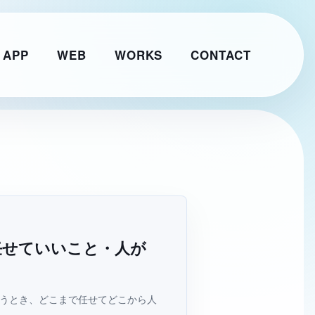
 APP
WEB
WORKS
CONTACT
任せていいこと・人が
レイヤーワークス AIチャット
AI
Web制作・AI活用のご相談整理に
使うとき、どこまで任せてどこから人
こんにちは。Web制作、AI活用、WordPress運用につ