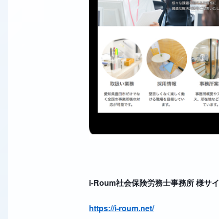
i-Roum社会保険労務士事務所 様サ
https://i-roum.net/