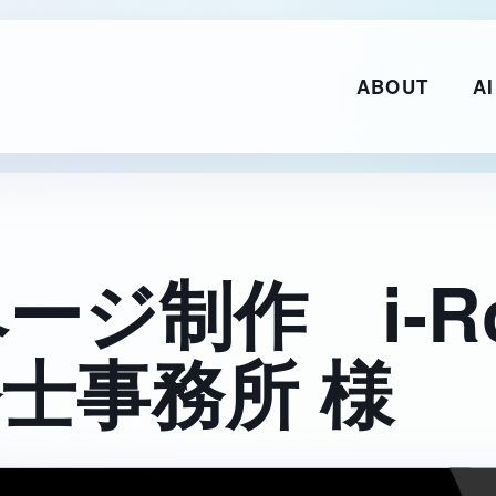
ABOUT
AI
ージ制作 i-R
士事務所 様