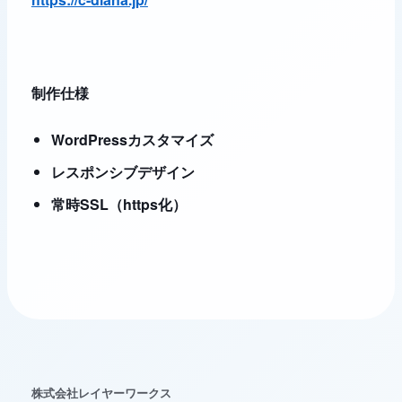
制作仕様
レイヤーワークス AIチャット
AI
Web制作・AI活用のご相談整理に
WordPressカスタマイズ
レスポンシブデザイン
こんにちは。Web制作、AI活用、WordPress運用に
ついて、相談内容の整理をお手伝いします。
常時SSL（https化）
株式会社レイヤーワークス