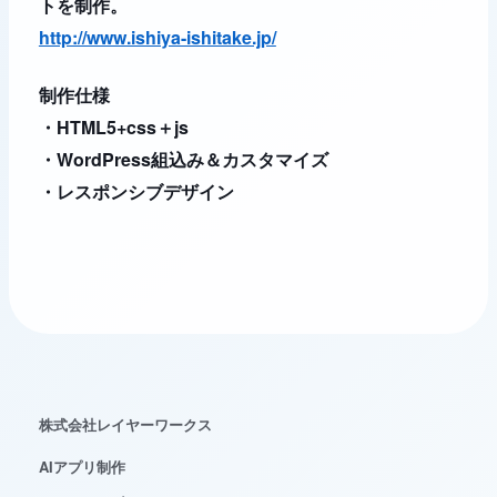
トを制作。
http://www.ishiya-ishitake.jp/
レイヤーワークス AIチャット
AI
Web制作・AI活用のご相談整理に
制作仕様
・HTML5+css＋js
こんにちは。Web制作、AI活用、WordPress運用に
・WordPress組込み＆カスタマイズ
ついて、相談内容の整理をお手伝いします。
・レスポンシブデザイン
株式会社レイヤーワークス
AIアプリ制作