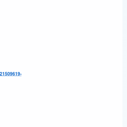
21509619-
レイヤーワークス AIチャット
AI
Web制作・AI活用のご相談整理に