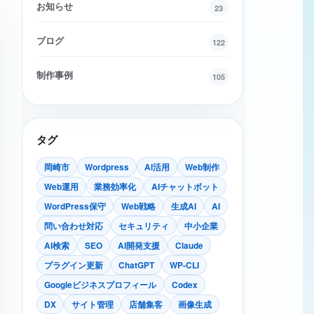
お知らせ
23
ブログ
122
制作事例
105
タグ
岡崎市
Wordpress
AI活用
Web制作
Web運用
業務効率化
AIチャットボット
WordPress保守
Web戦略
生成AI
AI
問い合わせ対応
セキュリティ
中小企業
AI検索
SEO
AI開発支援
Claude
プラグイン更新
ChatGPT
WP-CLI
Googleビジネスプロフィール
Codex
DX
サイト管理
店舗集客
画像生成