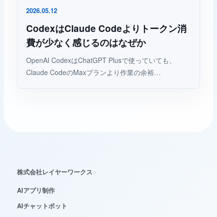
2026.05.12
レイヤーワークス AIチャット
AI
Web制作・AI活用のご相談整理に
CodexはClaude Codeよりトークン消
費が少なく感じるのはなぜか
こんにちは。Web制作、AI活用、WordPress運用に
OpenAI CodexはChatGPT Plusで使っていても、
ついて、相談内容の整理をお手伝いします。
Claude CodeのMaxプランより作業の余裕…
株式会社レイヤーワークス
AIアプリ制作
AIチャットボット