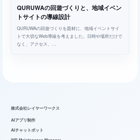
QURUWAの回遊づくりと、地域イベン
レイヤーワークス AIチャット
AI
Web制作・AI活用のご相談整理に
トサイトの導線設計
QURUWAの回遊づくりを題材に、地域イベントサイ
こんにちは。Web制作、AI活用、WordPress運用に
トで大切なWeb導線を考えました。日時や場所だけで
ついて、相談内容の整理をお手伝いします。
なく、アクセス、…
株式会社レイヤーワークス
AIアプリ制作
AIチャットボット
WP Maintenance Manager